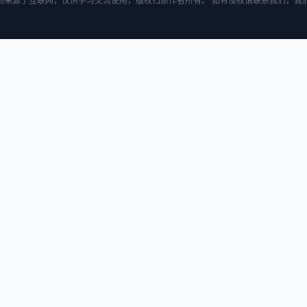
均来源于互联网，仅供学习交流使用，版权归原作者所有。 如有侵权请联系我们，我们